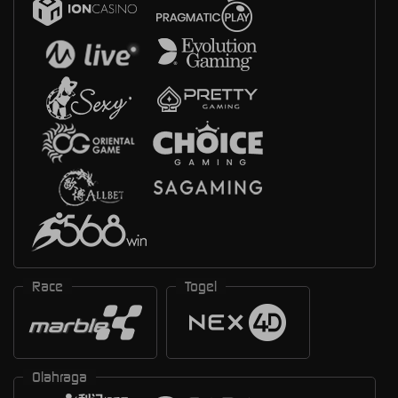
Race
Togel
Olahraga