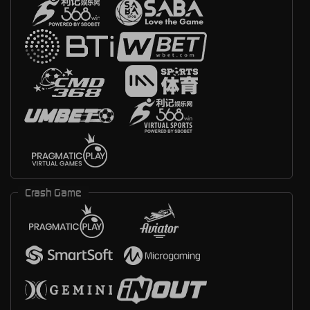
Crash Game