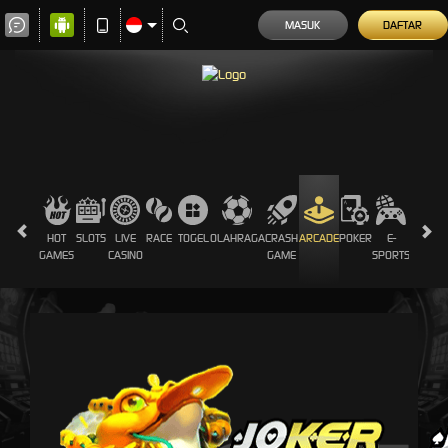
MASUK
DAFTAR
HOT
SLOTS
LIVE
RACE
TOGEL
OLAHRAGA
CRASH
ARCADE
POKER
E-
SABUN
GAMES
CASINO
GAME
SPORTS
AYAM