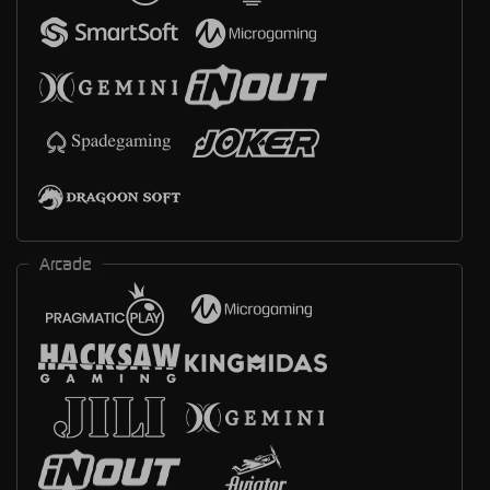
Arcade