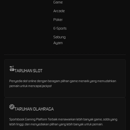
Game
Arcade
Poker
E-Sports
Sabung
Ayam
TARUHAN SLOT
Penyedia slot online dengan beragam pilihan game menarik yang memudahkan
pemain untuk mencapai jackpot
TARUHAN OLAHRAGA
Sportsbook Gaming Platform Terbaik menawarkan lebih banyak game, odds yang
lebih tinggi, dan menyediakan pilihan yang lebih banyak untuk pemain.