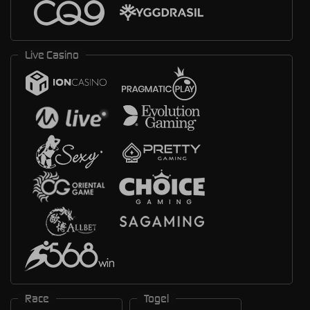
Live Casino
Race
Togel