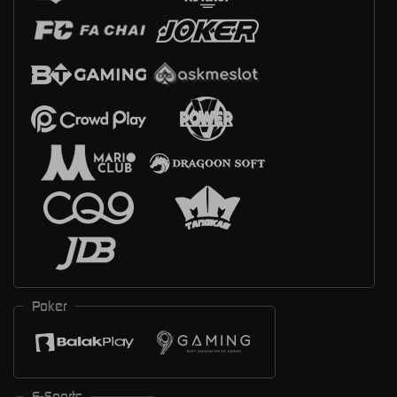
Poker
E-Sports