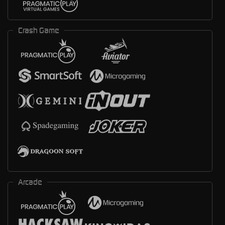
Crash Game
Arcade