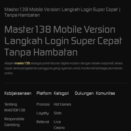
Master138 Mobile Version: Langkah Login Super Cepat |
Tanpa Hambatan
Master138 Mobile Version
Langkah Login Super Cepat
Tanpa Hambatan
Jelajahi
master138
sebagai portal hiburan digital modern dengan desain responsif, akses
cepat, serta pengalaman pengguna yang nyaman untuk menikmati berbagai permainan
online.
Kebijaksanaan
Platform
Kategori
Dukungan
Komunitas
Tentang
Promosi
Hot Games
MASTER138
Loyalty
Slots
Responsible
Referral
Live
Gambling
Casino