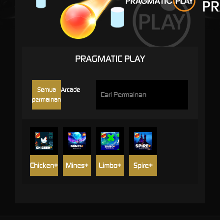
PRAGMATIC PLAY
Semua
Arcade
permainan
Chicken+
Mines+
Limbo+
Spire+