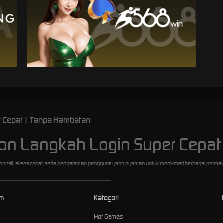
r Cepat | Tanpa Hambatan
ion Langkah Login Super Cepa
esponsif, akses cepat, serta pengalaman pengguna yang nyaman untuk menikmati berbagai permain
rm
Kategori
i
Hot Games