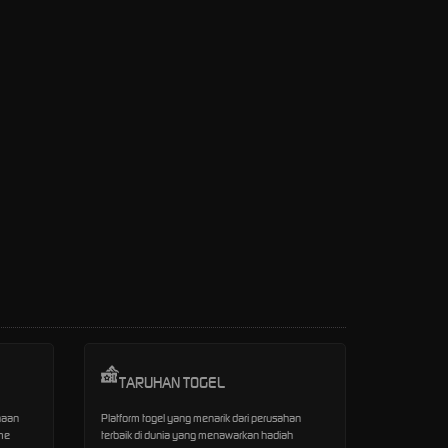
TARUHAN TOGEL
haan
Platform togel yang menarik dari perusahan
ame
terbaik di dunia yang menawarkan hadiah