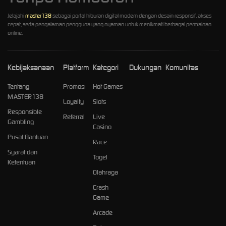
Jelajahi
master138
sebagai portal hiburan digital modern dengan desain responsif, akses
cepat, serta pengalaman pengguna yang nyaman untuk menikmati berbagai permainan
online.
Kebijaksanaan
Platform
Kategori
Dukungan
Komunitas
Tentang
Promosi
Hot Games
MASTER138
Loyalty
Slots
Responsible
Referral
Live
Gambling
Casino
Pusat Bantuan
Race
Syarat dan
Togel
Ketentuan
Olahraga
Crash
Game
Arcade