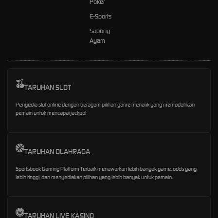
Poker
E-Sports
Sabung
Ayam
TARUHAN SLOT
Penyedia slot online dengan beragam pilihan game menarik yang memudahkan
pemain untuk mencapai jackpot
TARUHAN OLAHRAGA
Sportsbook Gaming Platform Terbaik menawarkan lebih banyak game, odds yang
lebih tinggi, dan menyediakan pilihan yang lebih banyak untuk pemain.
TARUHAN LIVE KASINO