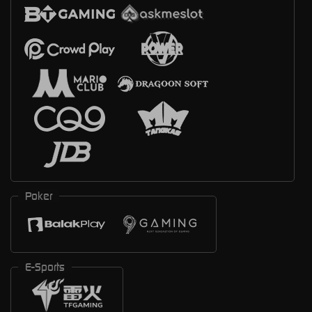
Poker
E-Sports