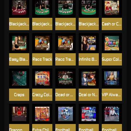
Blackjack_VIP_Z
Blackjack_White_A
Blackjack_White_B
Blackjack_White_C
Cash or Crash
Easy Blackjack
Race Track
Race Track First Person
Infinite Bet Stacker Blackjack
Super Color Game
Craps
Crazy Coin Flip
Dead or Alive: Saloon
Deal or No Deal
VIP Always 6 Blackjack 1
Dragon_Tiger
Extra Chilli Epic Spin
Football Studio
Football Studio Dice
Football_Studio