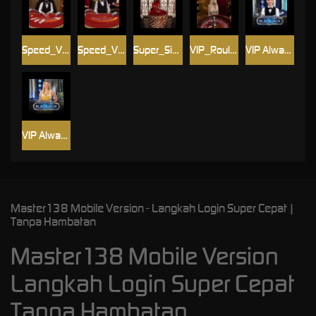
Speed_VIP_Blackjack_C
Speed_VIP_Blackjack_D
Super_Sic_Bo
VIP_Roulette
VIP Always 6 Blackjack 2
VIP Always 6 Blackjack 3
Master138 Mobile Version - Langkah Login Super Cepat |
Tanpa Hambatan
Master138 Mobile Version
Langkah Login Super Cepat
Tanpa Hambatan