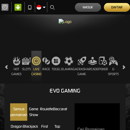
MASUK
DAFTAR
HOT
SLOTS
LIVE
RACE
TOGEL
OLAHRAGA
CRASH
ARCADE
POKER
E-
SABUN
GAMES
CASINO
GAME
SPORTS
AYAM
EVO GAMING
Semua
Game
Roulette
Baccarat
permainan
Show
Dragon
Blackjack
First
Top