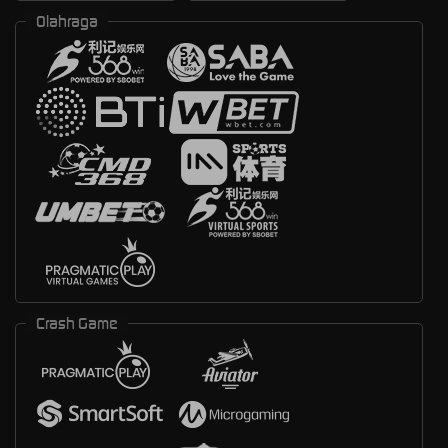
Olahraga
Crash Game