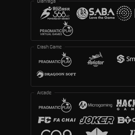
Olahraga
Crash Game
Arcade