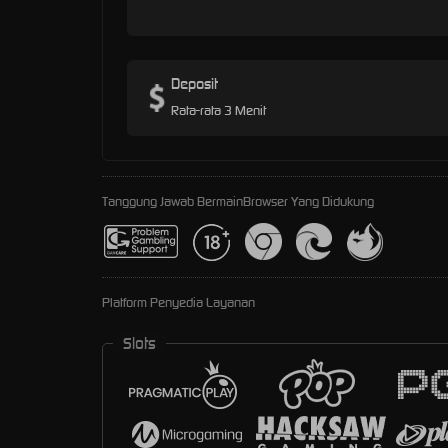
Deposit
Rata-rata 3 Menit
Tanggung Jawab Bermain
Browser Yang Didukung
Platform Penyedia Layanan
Slots