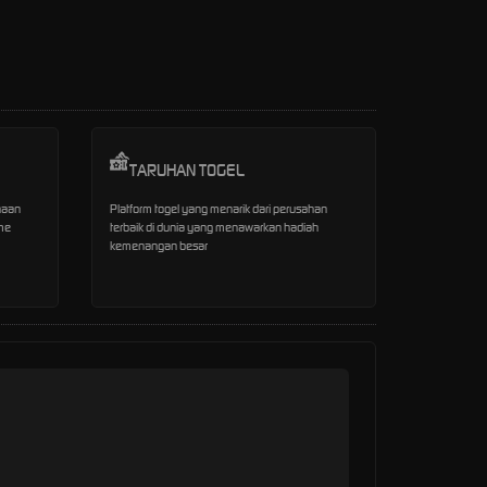
TARUHAN TOGEL
haan
Platform togel yang menarik dari perusahan
ame
terbaik di dunia yang menawarkan hadiah
kemenangan besar