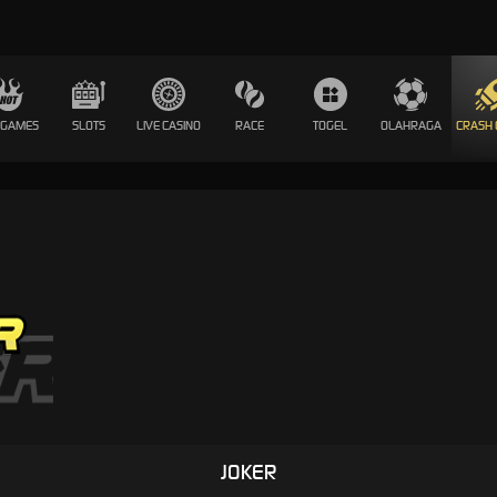
 GAMES
SLOTS
LIVE CASINO
RACE
TOGEL
OLAHRAGA
CRASH
JOKER