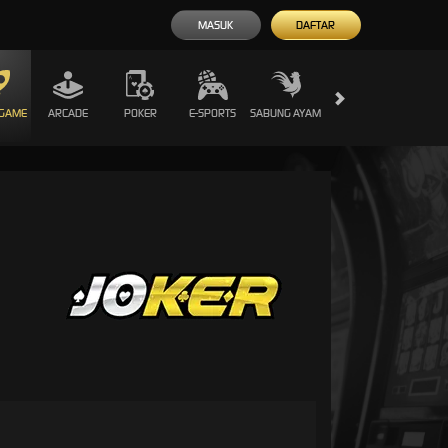
MASUK
DAFTAR
 GAME
ARCADE
POKER
E-SPORTS
SABUNG AYAM
PROMOSI