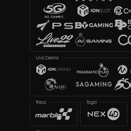
Live Casino
Race
Togel