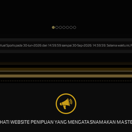
l Sports pada 30-Jun-2026 dari 14.59.59 sampai 30-Sep-2026 14.59.59. Selama waktu ini, PP V
IDR
UPDATING
 - HATI WEBSITE PENIPUAN YANG MENGATASNAMAKAN MAST