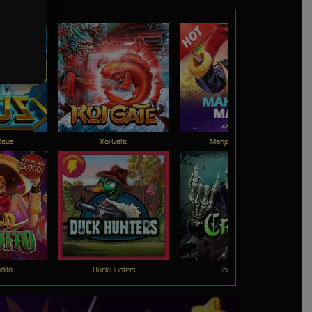
Zeus
Koi Gate
Mahjong Magic
dito
Duck Hunters
The Crypt