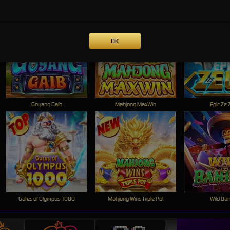
OK
Goyang Gaib
Mahjong MaxWin
Epic Ze 
Gates of Olympus 1000
Mahjong Wins Triple Pot
Wild Ban