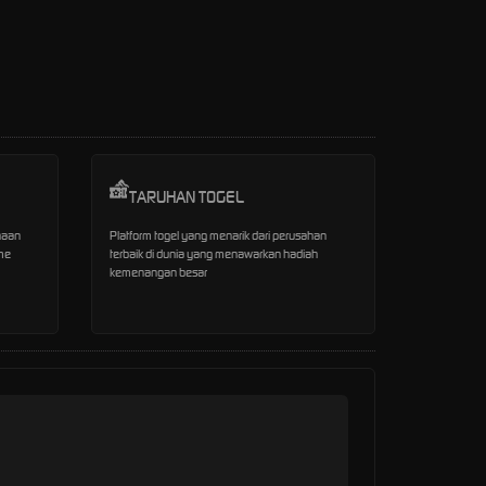
TARUHAN TOGEL
haan
Platform togel yang menarik dari perusahan
ame
terbaik di dunia yang menawarkan hadiah
kemenangan besar