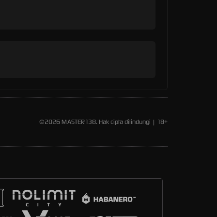
©2026 MASTER138. Hak cipta dilindungi | 18+