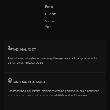
Poker
E-Sports
Sabung
Ayam
TARUHAN SLOT
Penyedia slot online dengan beragam pilihan game menarik yang memudahkan
pemain untuk mencapai jackpot
TARUHAN OLAHRAGA
Sportsbook Gaming Platform Terbaik menawarkan lebih banyak game, odds yang
lebih tinggi, dan menyediakan pilihan yang lebih banyak untuk pemain.