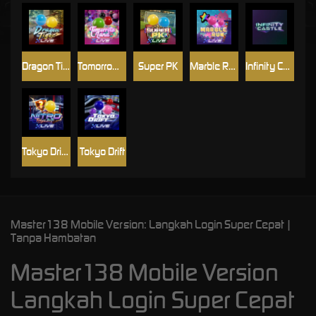
Dragon Tiger
Tomorrow land
Super PK
Marble Run
Infinity Castle
Tokyo Drift Nitro
Tokyo Drift
Master138 Mobile Version: Langkah Login Super Cepat |
Tanpa Hambatan
Master138 Mobile Version
Langkah Login Super Cepat