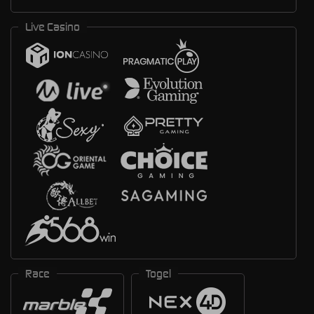
Live Casino
Race
Togel