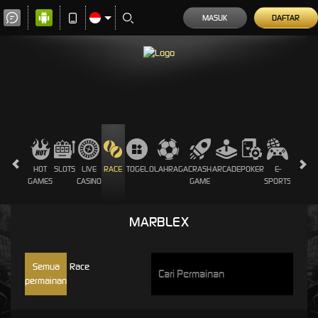
MASUK
DAFTAR
HOT
SLOTS
LIVE
RACE
TOGEL
OLAHRAGA
CRASH
ARCADE
POKER
E-
SABUN
GAMES
CASINO
GAME
SPORTS
AYAM
MARBLEX
Semua
Race
permainan