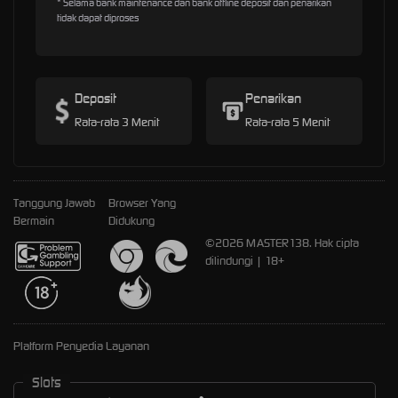
* Selama bank maintenance dan bank offline deposit dan penarikan
tidak dapat diproses
Deposit
Penarikan
Rata-rata 3 Menit
Rata-rata 5 Menit
Tanggung Jawab
Browser Yang
Bermain
Didukung
©2026 MASTER138. Hak cipta
dilindungi | 18+
Platform Penyedia Layanan
Slots