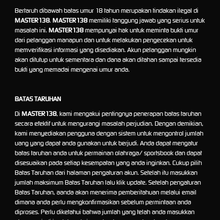
Bertaruh dibawah batas umur 18 tahun merupakan tindakan ilegal di
MASTER138
.
MASTER138
memiliki tanggung jawab yang serius untuk
masalah ini.
MASTER138
mempunyai hak untuk meminta bukti umur
dari pelanggan manapun dan untuk melakukan pengecekan untuk
memverifikasi informasi yang disediakan. Akun pelanggan mungkin
akan ditutup untuk sementara dan dana akan ditahan sampai tersedia
bukti yang memadai mengenai umur anda.
BATAS TARUHAN
Di
MASTER138
, kami mengakui pentingnya penerapan batas taruhan
secara efektif untuk mengurangi masalah perjudian. Dengan demikian,
kami menyediakan pengguna dengan sistem untuk mengontrol jumlah
uang yang dapat anda gunakan untuk berjudi. Anda dapat mengatur
batas taruhan anda untuk permainan olahraga/ sportsbook dan dapat
disesuaikan pada setiap kesempatan yang anda inginkan. Cukup pilih
Batas Taruhan dari halaman pengaturan akun. Setelah itu masukkan
jumlah maksimum Batas Taruhan lalu klik update. Setelah pengaturan
Batas Taruhan, aanda akan menerima pemberitahuan melalui email
dimana anda perlu mengkonfirmasikan sebelum permintaan anda
diproses. Perlu diketahui bahwa jumlah yang telah anda masukkan