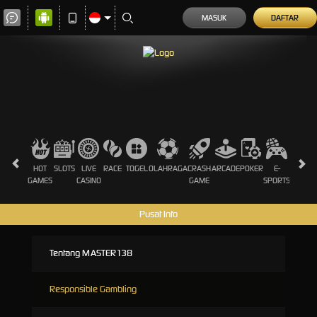
MASUK
DAFTAR
HOT
SLOTS
LIVE
RACE
TOGEL
OLAHRAGA
CRASH
ARCADE
POKER
E-
SABUN
GAMES
CASINO
GAME
SPORTS
AYAM
Pusat Info
Tentang MASTER138
Responsible Gambling