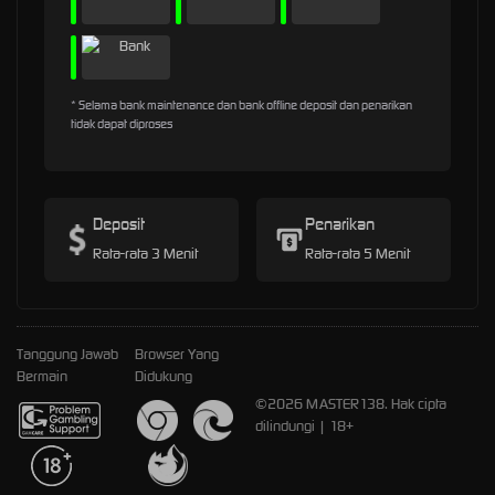
* Selama bank maintenance dan bank offline deposit dan penarikan
tidak dapat diproses
Deposit
Penarikan
Rata-rata 3 Menit
Rata-rata 5 Menit
Tanggung Jawab
Browser Yang
Bermain
Didukung
©2026 MASTER138. Hak cipta
dilindungi | 18+