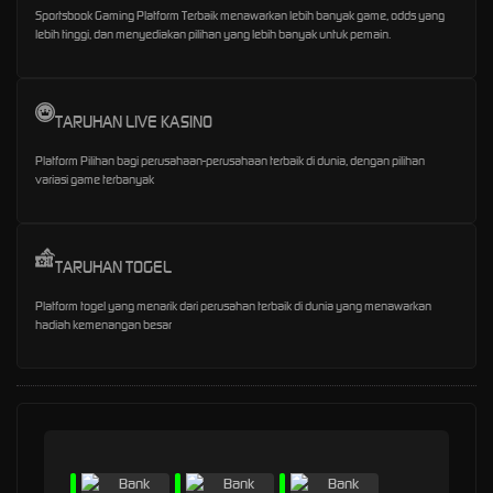
Sportsbook Gaming Platform Terbaik menawarkan lebih banyak game, odds yang
lebih tinggi, dan menyediakan pilihan yang lebih banyak untuk pemain.
TARUHAN LIVE KASINO
Platform Pilihan bagi perusahaan-perusahaan terbaik di dunia, dengan pilihan
variasi game terbanyak
TARUHAN TOGEL
Platform togel yang menarik dari perusahan terbaik di dunia yang menawarkan
hadiah kemenangan besar