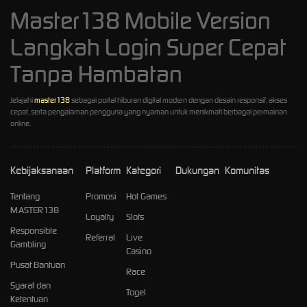
Master138 Mobile Version
Langkah Login Super Cepat
Tanpa Hambatan
Jelajahi
master138
sebagai portal hiburan digital modern dengan desain responsif, akses
cepat, serta pengalaman pengguna yang nyaman untuk menikmati berbagai permainan
online.
Kebijaksanaan
Platform
Kategori
Dukungan
Komunitas
Tentang
Promosi
Hot Games
MASTER138
Loyalty
Slots
Responsible
Referral
Live
Gambling
Casino
Pusat Bantuan
Race
Syarat dan
Togel
Ketentuan