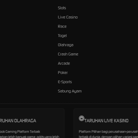
Slots
Live Casino
Race
Togel
Olahraga
Crash Game
Arcade
Poker
E-Sports
Sabung Ayam
RUHAN OLAHRAGA
TARUHAN LIVE KASINO
ook Gaming Platform Terbaik
Platform Pilihan bagi perusahaan-perusa
kan lebih banyak game, odds yang lebih
terbaik di dunia, dengan pilihan variasi g