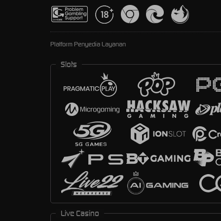
Platform Penyedia Layanan
Slots
Live Casino