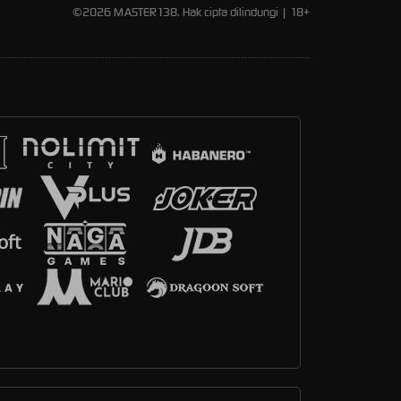
©2026 MASTER138. Hak cipta dilindungi | 18+