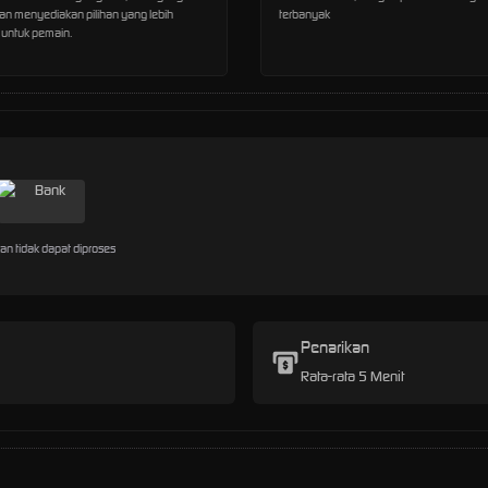
 dan menyediakan pilihan yang lebih
terbanyak
untuk pemain.
an tidak dapat diproses
Penarikan
Rata-rata 5 Menit