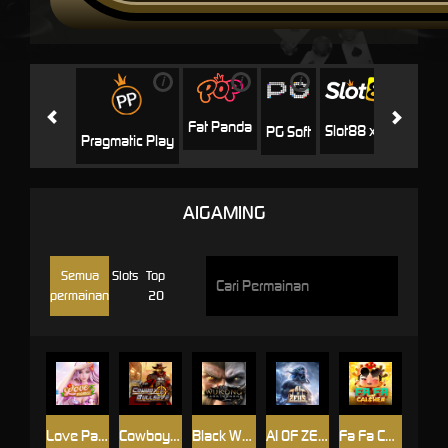
i
i
i
i
i
Facha
Fat Panda
Slot88 x PP
PG Soft
Pragmatic Play
AIGAMING
Semua
Slots
Top
permainan
20
Love Paradise
Cowboy Bullseye
Black WuKong
AI OF ZEUS
Fa Fa Caishen