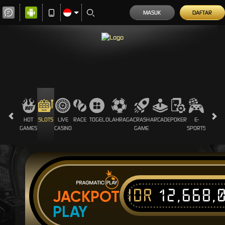
MASUK
DAFTAR
HOT
SLOTS
LIVE
RACE
TOGEL
OLAHRAGA
CRASH
ARCADE
POKER
E-
SABUN
GAMES
CASINO
GAME
SPORTS
AYAM
IDR
12,668,
JACKPOT
PLAY