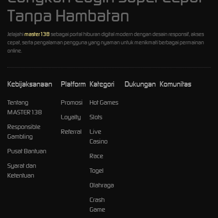
Tanpa Hambatan
Jelajahi
master138
sebagai portal hiburan digital modern dengan desain responsif, akses
cepat, serta pengalaman pengguna yang nyaman untuk menikmati berbagai permainan
online.
Kebijaksanaan
Platform
Kategori
Dukungan
Komunitas
Tentang
Promosi
Hot Games
MASTER138
Loyalty
Slots
Responsible
Referral
Live
Gambling
Casino
Pusat Bantuan
Race
Syarat dan
Togel
Ketentuan
Olahraga
Crash
Game