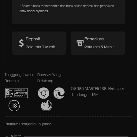
* Selama bank maintenance dan bank offline deposit dan penarikan
tidak dapat diproses
Deposit
Penarikan
Rata-rata 3 Menit
Rata-rata 5 Menit
Tanggung Jawab
Browser Yang
Bermain
Didukung
©2026 MASTER138. Hak cipta
dilindungi | 18+
Platform Penyedia Layanan
Slots