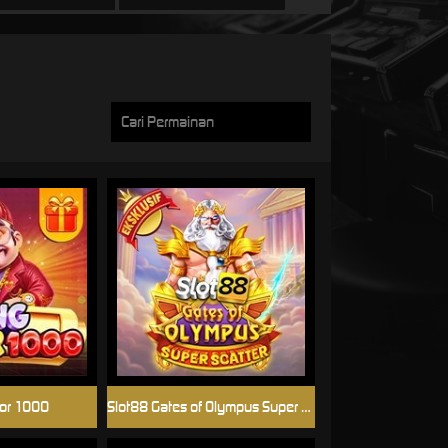
IDR
5,518,000.00
Mahjong Wins 2
darma****9
IDR
5,382,000.00
Mahjong Wins 2
ro****i
IDR
5,064,900.00
Sweet Bonanza Xmas
adi****2
IDR
4,212,000.00
Gates of Olympus™
fai****a
IDR
3,678,000.00
Wisdom of Athena 1000 Xmas
cobrake****g
IDR
3,143,100.00
Sweet Bonanza 1000 Dice
or 1000
Slot88 Gates of Olympus Super Scatter
yud****0
IDR
3,095,050.00