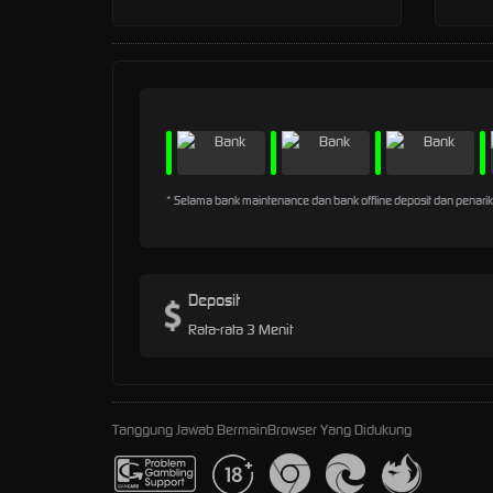
* Selama bank maintenance dan bank offline deposit dan penarik
Deposit
Rata-rata 3 Menit
Tanggung Jawab Bermain
Browser Yang Didukung