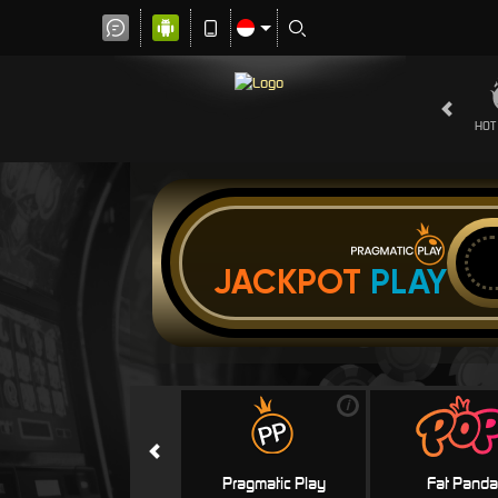
HOT
JACKPOT
PLAY
i
Pragmatic Play
Fat Pand