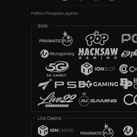
Platform Penyedia Layanan
Slots
Live Casino