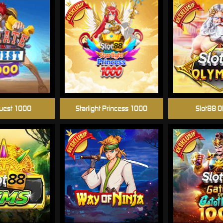
Quest 1000
Starlight Princess 1000
Slot88 