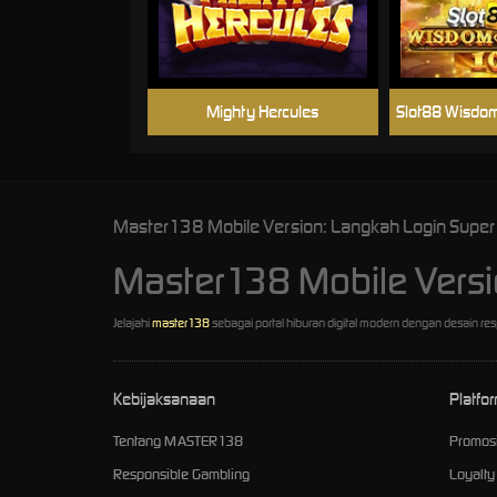
Mighty Hercules
Slot88 Wisdom
Master138 Mobile Version: Langkah Login Supe
Master138 Mobile Vers
Jelajahi
master138
sebagai portal hiburan digital modern dengan desain r
Kebijaksanaan
Platfo
Tentang MASTER138
Promos
Responsible Gambling
Loyalty