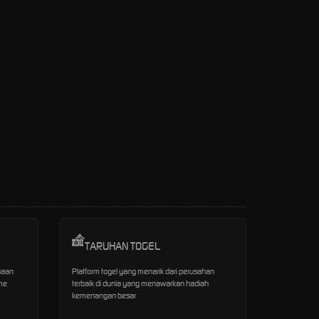
TARUHAN TOGEL
haan
Platform togel yang menarik dari perusahan
ame
terbaik di dunia yang menawarkan hadiah
kemenangan besar