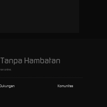
t Tanpa Hambatan
an online.
Dukungan
Komunitas